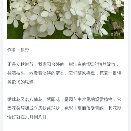
作者：原野
正是立秋时节，我家阳台外的一树洁白的“绣球”悄然绽放，
挂满枝头，散发着淡淡的清香。它们随风摇曳，宛若一群轻
盈欲飞的蝴蝶。
绣球花又名八仙花、紫阳花，是园艺中常见的观赏植物，它
因花朵簇拥成伞房状或球状，色彩丰富而倍受青睐，其花期
恰好就在六月到八月。