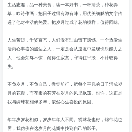
生活志趣，品一种美食，读一本好书，一杯清茶，种花弄
草，吟诗作画，把日子过得有滋有味，用优美细腻的文字传
递了他对生活的热爱。把岁月过成了花的模样，值得回味。
人生苦短，千姿百态，人们没有理由留下遗憾。一个热爱生
活内心丰盛的豁达之人，一定是会从逆境中发现快乐能力之
人，他会荣辱不惊，耐得住寂寞，守得住平淡，不计较得
失。
不负岁月，不负自己，微笑前行，把每个平凡的日子活成岁
月的花瓣，而花瓣的芬芳在岁月的风里飘荡。也许，这正是
我与绣球花相伴多年，依然心生喜悦的原因。
年年岁岁花相似，岁岁年年人不同。绣球花也好，锦带花也
罢，我仿佛在这岁月的花瓣中找到自己的影子。