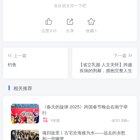
喜欢就支持一下吧
点赞
215
分享
收藏
1
上一篇
下一篇
钓鱼
【省立乳腺·人文关怀】跨越
疾病的荆棘，拥抱完整人生
相关推荐
《春天的旋律·2025》跨国春节晚会在南宁举
行
1年前
51.5W+
魂归故里丨古宅沧海难为水——远去的乡愁
和一帘幽梦