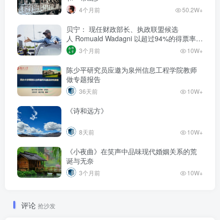
4个月前
50.2W+
贝宁： 现任财政部长、执政联盟候选
人‌ Romuald Wadagni 以超过94%的得票率当
选新任总统‌
3个月前
10W+
陈少平研究员应邀为泉州信息工程学院教师
做专题报告
36天前
10W+
《诗和远方》
8天前
10W+
《小夜曲》在笑声中品味现代婚姻关系的荒
诞与无奈
3个月前
10W+
评论
抢沙发