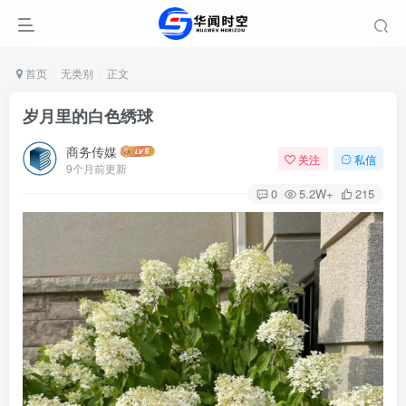
首页
无类别
正文
岁月里的白色绣球
商务传媒
关注
私信
9个月前更新
0
5.2W+
215