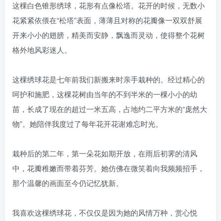
这棵白色锥形绣球，花形有点像松塔。花开的时候，无数小
花紧紧依偎在“松塔”表面，薄薄且对称的花瓣像一双双舒展
开来小小的翅膀，精美而安静，飘逸而灵动，使得整个花树
格外地风彩迷人。
这棵绣球花是七年前我们新搬来时亲手栽种的。经过精心的
呵护和施肥，这棵花树由当年的不到半米的一棵小小的幼
苗，长成了现在的超过一米五高，占地约二平方米的“庞然大
物”。她陪伴我度过了每年花开花谢难忘时光。
栽种后的第二年，第一朵花如期开放，在雨后初霁的清风
中，花瓣稚嫩而带着芬芳。她仿佛在微笑着向我频频招手，
那个温馨的画面至今仍记忆犹新。
我喜欢这棵绣球花，不仅仅是因为她的风情万种，赏心悦