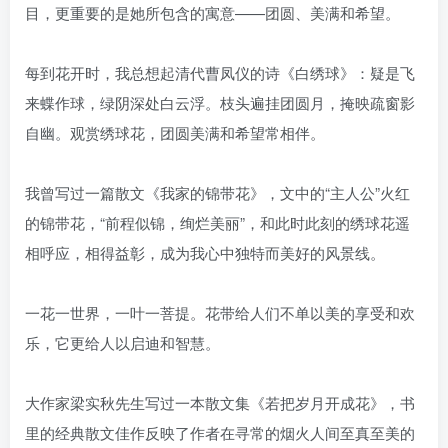
目，更重要的是她所包含的寓意——团圆、美满和希望。
每到花开时，我总想起清代曹凤仪的诗《白绣球》：疑是飞
来蝶作球，绿阴深处白云浮。枝头遍挂团圆月，掩映疏窗影
自幽。观赏绣球花，团圆美满和希望常相伴。
我曾写过一篇散文《我家的锦带花》，文中的“主人公”火红
的锦带花，“前程似锦，绚烂美丽”，和此时此刻的绣球花遥
相呼应，相得益彰，成为我心中独特而美好的风景线。
一花一世界，一叶一菩提。花带给人们不单以美的享受和欢
乐，它更给人以启迪和智慧。
大作家梁实秋先生写过一本散文集《若把岁月开成花》，书
里的经典散文佳作反映了作者在寻常的烟火人间至真至美的