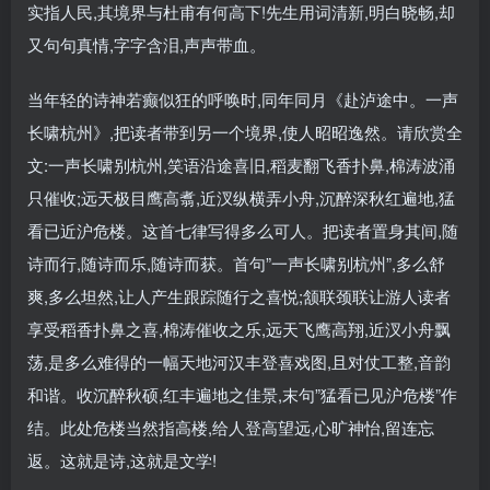
实指人民,其境界与杜甫有何高下!先生用词清新,明白晓畅,却
又句句真情,字字含泪,声声带血。
当年轻的诗神若癫似狂的呼唤时,同年同月《赴泸途中。一声
长啸杭州》,把读者带到另一个境界,使人昭昭逸然。请欣赏全
文:一声长啸别杭州,笑语沿途喜旧,稻麦翻飞香扑鼻,棉涛波涌
只催收;远天极目鹰高翥,近汊纵横弄小舟,沉醉深秋红遍地,猛
看已近沪危楼。这首七律写得多么可人。把读者置身其间,随
诗而行,随诗而乐,随诗而获。首句”一声长啸别杭州”,多么舒
爽,多么坦然,让人产生跟踪随行之喜悦;颔联颈联让游人读者
享受稻香扑鼻之喜,棉涛催收之乐,远天飞鹰高翔,近汊小舟飘
荡,是多么难得的一幅天地河汉丰登喜戏图,且对仗工整,音韵
和谐。收沉醉秋硕,红丰遍地之佳景,末句”猛看已见沪危楼”作
结。此处危楼当然指高楼,给人登高望远,心旷神怡,留连忘
返。这就是诗,这就是文学!