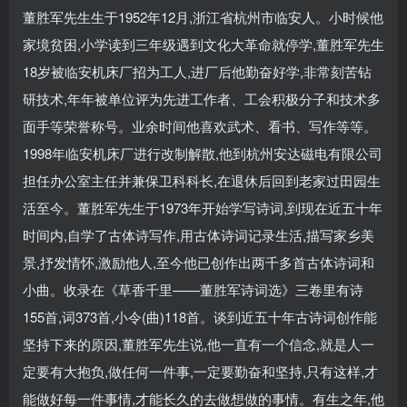
董胜军先生生于1952年12月,浙江省杭州市临安人。小时候他
家境贫困,小学读到三年级遇到文化大革命就停学,董胜军先生
18岁被临安机床厂招为工人,进厂后他勤奋好学,非常刻苦钻
研技术,年年被单位评为先进工作者、工会积极分子和技术多
面手等荣誉称号。业余时间他喜欢武术、看书、写作等等。
1998年临安机床厂进行改制解散,他到杭州安达磁电有限公司
担任办公室主任并兼保卫科科长,在退休后回到老家过田园生
活至今。董胜军先生于1973年开始学写诗词,到现在近五十年
时间内,自学了古体诗写作,用古体诗词记录生活,描写家乡美
景,抒发情怀,激励他人,至今他已创作出两千多首古体诗词和
小曲。收录在《草香千里——董胜军诗词选》三卷里有诗
155首,词373首,小令(曲)118首。谈到近五十年古诗词创作能
坚持下来的原因,董胜军先生说,他一直有一个信念,就是人一
定要有大抱负,做任何一件事,一定要勤奋和坚持,只有这样,才
能做好每一件事情,才能长久的去做想做的事情。有生之年,他