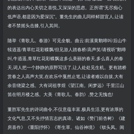
的表达出内心关切之喜悦,又深深的思虑。正所谓”无尽痴心
低声语,都是因为爱深沉”。董先生的曲儿同样鲜甜宜人,让读
者不禁摇头击膝,引入其间。
随举《青歌儿。春游》可见全貌。曲云:前溪黄鹅啼叫/后山牛
犊逍遥/青草红花彩蝶飘/但见游人踏春桥/高声笑/请视听”鹅啼
叫,牛逍遥,青草红花彩蝶飘这多么美丽的春天,多么喜人的春
天,词人把一个静静的原野写活了,让人处处见生机。更有踏桥
赏春之人高声大笑,在欢乐中戛然止笔,让读者难以自拔,大有
余音绕梁之感。大有词祖李煜《望江南。闲梦远》千里江山
笛在明月楼之感。大美《青歌儿。春韵》,赞之无愧也!
董胜军先生的诗词曲令,不仅意蕴丰富,极具生活,更有浓厚的
文化气息,又不失抒情言志的真谛。诸如《赞门前杏树》《建
房喜作》《重阳抒怀》《寄生草。仙谷神境》《钗头凤。闺