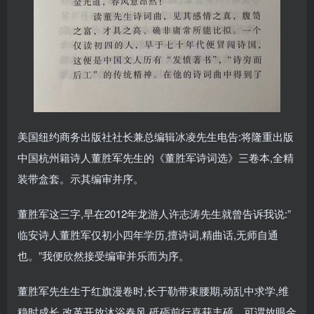
美国纽约商务出版社社长兼总编辑冰凌先生电告:将隆重出版
中国杭州籍诗人董胜军先生的《董胜军诗词选》三卷本,全精
装带盒套。示其编审并序。
董胜军这三字,早在2012年龙游人许志涛先生就曾告诉我说:”
临安诗人董胜军仅初小四年学历,擅诗词,精曲话,无师自通
也。”我便欣然接受编审并乐而为序。
董胜军先生生于红旗漫卷时,长于勒带束腰期,动乱中求学,维
稳时成长,改革开放沐浴春风,砥砺前行喜获丰硕。可谓放眼金