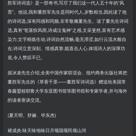
胜军诗词选》是一部奇书,写尽了我们这一代人五十年的“风
景”。他说,我和董胜军先生是同时代人,岁数相当,因此读了他
的诗词选,深有同感和同频,非常敬佩董先生。读了董先生诗词
选,真有“笔落惊风雨,诗成泣鬼神”之感,文采斐然,富有艺术感
染力;文字精炼生动,诗词自然流畅,毫无滞涩,如行云流水般自
在;诗词立意深刻、情感真挚,能直击人心,体现诗人的深厚功
底,令人赞叹不已。
据冰凌先生介绍,全美中国作家联谊会、纽约商务出版社将把
董胜军先生的《草香千里——董胜军诗词选》赠送给美国常
春藤盟校耶鲁大学东亚图书馆等图书馆和专家学者,并与海外
的读者座谈交流。
(夏天明、舒赫、毕东杰)
褚成炎:咏天咏地咏日月颂国颂民颂山河