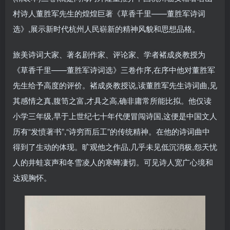
村诗人董胜军先生的煌煌巨著《草香千里——董胜军诗词
选》,展示新时代杭州人民崭新的精神风貌和思想品格。
旅美诗词大家、著名剧作家、评论家、学者褚成炎教授为
《草香千里——董胜军诗词选》三卷作序,在序中他对董胜军
先生给予高度的评价。褚成炎教授说,读董胜军先生诗词曲,见
其感情之真,腹笥之富,才具之高,确非庸常所能比拟。他仅读
小学三年级,早于上世纪七十年代便冒闯诗国,这便是中国文人
历有“发愤著书”,“诗穷而后工”的传统精神。在他的诗词曲中
得到了生动的体现。旷观他之作品,几乎未见低沉消极,怨天忧
人的井蛙哀声和冬雪凌人的寒蝉凄切。可见诗人宽广心境和
达观胸怀。