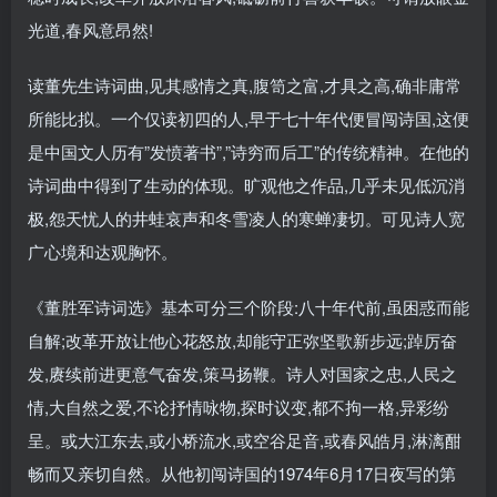
光道,春风意昂然!
读董先生诗词曲,见其感情之真,腹笥之富,才具之高,确非庸常
所能比拟。一个仅读初四的人,早于七十年代便冒闯诗国,这便
是中国文人历有”发愤著书”,”诗穷而后工”的传统精神。在他的
诗词曲中得到了生动的体现。旷观他之作品,几乎未见低沉消
极,怨天忧人的井蛙哀声和冬雪凌人的寒蝉凄切。可见诗人宽
广心境和达观胸怀。
《董胜军诗词选》基本可分三个阶段:八十年代前,虽困惑而能
自解;改革开放让他心花怒放,却能守正弥坚歌新步远;踔厉奋
发,赓续前进更意气奋发,策马扬鞭。诗人对国家之忠,人民之
情,大自然之爱,不论抒情咏物,探时议变,都不拘一格,异彩纷
呈。或大江东去,或小桥流水,或空谷足音,或春风皓月,淋漓酣
畅而又亲切自然。从他初闯诗国的1974年6月17日夜写的第