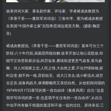
旅美诗词大家、著名剧作家、评论家、学者褚成炎教授为
《草香千里——董胜军诗词选》三卷作序。图为褚成炎教授
在美国“中国作家之家”后院希思湖边观赏天鹅。(摄影:鞠宏
良)
褚成炎教授说,《草香千里——董胜军诗词选》基本可分三个
阶段:八十年代前,虽困惑而能自解;改革开放让他心花怒放,却
能守正弥坚歌新步远;踔厉奋发,赓续前进更意气奋发,策马扬
鞭。诗人对国家之忠,人民之情,大自然之爱,不论抒情咏物,探
时议变,都不拘一格,异彩纷呈。或大江东去,或小桥流水,或空
谷足音,或春风皓月,淋漓酣畅而又亲切自然。从他初闯诗国的
1974年6月17日夜写的第一首自由诗《夤夜风雨》自注:“这是
我学写诗词的第一首,也是我平生仅有的一首自由诗”,从自注
中似乎尚有极不情愿的羞涩和不值一提的过往。原诗录后:三