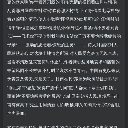
更的暴风啊/你带着弹刃般的阵雨/无情的横扫着山川村镇/你
刮得那房屋啊/在抖漂/你吹得那大树/弯下了身/借着电母神光/
看这凶狠的情景/使人心弦啊/怦怦急紧/瞧那可怕的狂/何时能
得平静/但愿你少威啊/勿过镇外/镇外也不当紧/请不要卷到青
云/——只求你不要吹到我的家门/望你千万不要惊醒我疲劳的
母亲/——激动的思念着/惊恐的生灵/——。诗人对国家对人
民耿耿赤心,对这块土地情之所深,对人民爱之甚切无以言表。
当看不清政乱灾害何时休止时,作者撕心裂肺地哀求和痛苦的
寄望风雨不袭村镇,不行时又哀求不卷青云。中国有史以来认
为青云及青天,天及天子。杜甫在其“茅屋为秋风所破之歌”是
“雨足如”中思想“安得广厦千万间”使“大辟天下寒士俱欢颜”。
而董诗“不要惊醒疲劳的母亲”,此处母亲实指人民,其境界与杜
甫有何高下!先生用词清新,明白晓畅,却又句句真情,字字含泪,
声声带血。
褚成炎教授指出:董胜军先生的诗词曲令,不仅意蕴丰富,极具