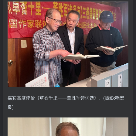
嘉宾高度评价《草香千里——董胜军诗词选》。(摄影:鞠宏
良)