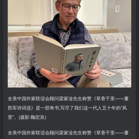
全美中国作家联谊会顾问梁家淦先生称赞《草香千里——董
胜军诗词选》是一部奇书,写尽了我们这一代人五十年的“风
景”。(摄影:鞠宏良)
全美中国作家联谊会顾问梁家淦先生称赞《草香千里——董