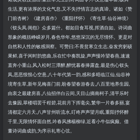
生活,更有浓厚的文化气息,又不失抒情言志的真谛。诸如《赞
门前杏树》《建房喜作》《重阳抒怀》《寄生草·仙谷神境》
《钗头凤·闺怨》众多篇什。都如目食耳视,挥酒自如。诗词曲
形象的概括峥嵘岁月,春色华年,悠悠深沉的无尽情怀。更是对
自然和人性的敏感洞察。可赞曰:不畏贫寒立生志,奋发穷躬硕
果鲜,喜于闲时韵悠曲,乐在忙中奏凯旋,声声慢吟望春燕,速速
直奔小重山,风入松时三潭醉,醉忧暮春捧露盘,最是伤心钗头
凤,恶恶恨恨心空悬,八十年代第一韵,感和多晤临江仙,仙谷神
境寄生草,新年见梅喜门前,盼春望春游春去,八百里地养生园,
由衷之最建房喜,八仙招伴白云间,天目山摘南柯子,清平乐时
去豫园,翠楼唱罢千程碧,花前月下挥毫尖,繁华一片春多丽,宴
清都定六月天,八声甘州听流水,叮咚声声望月眠,重阳抒怀醉
千里,无限情怀面自然,吟春风拂楊柳绿,近看小牛似疯癫。借
董诗词曲成韵,为序示礼寄心弦。