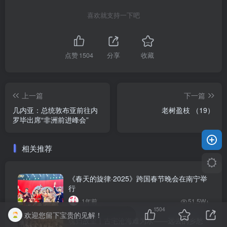
喜欢就支持一下吧
点赞
1504
分享
收藏
上一篇
下一篇
几内亚：总统敦布亚前往内
老树盈枝 （19）
罗毕出席“非洲前进峰会”
相关推荐
《春天的旋律·2025》跨国春节晚会在南宁举
行
1年前
51.5W+
1504
欢迎您留下宝贵的见解！
魂归故里丨古宅沧海难为水——远去的乡愁