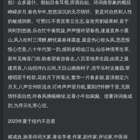
怨》众多篇什。都如目食耳视,挥酒自如。诗词曲形象的概括
峥嵘岁月,春色华年,悠悠深沉的无尽情怀。更是对自然和人性
的敏感洞察。可赞曰:不畏贫寒立生志,奋发穷躬硕果鲜,喜于
闲时韵悠曲,乐在忙中奏凯旋,声声慢吟望春燕,速速直奔小重
山,风入松时三潭醉,醉忧暮春捧露盘,最是伤心钗头凤,恶恶恨
恨心空悬,八十年代第一韵,感和多晤临江仙,仙谷神境寄生草,
新年见梅喜门前,盼春望春游春去,八百里地养生园,由衷之最
建房喜,八仙招伴白云间,天目山摘南柯子,清平乐时去豫园,翠
楼唱罢千程碧,花前月下挥毫尖,繁华一片春多丽,宴清都定六
月天,八声甘州听流水,叮咚声声望月眠,重阳抒怀醉千里,无限
情怀面自然,吟春风拂楊柳绿,近看小牛似疯癫。借董诗词曲成
韵,为序示礼寄心弦。
2023年夏于纽约不息斋
褚成炎,旅美诗词大家,著名学者,作家,剧作家,评论家,中医保