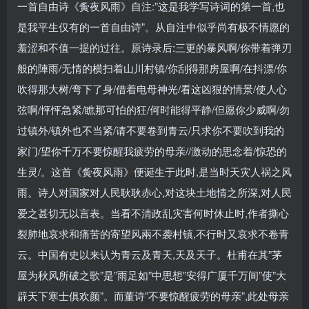
一首自由诗《夤夜风雨》自注:”这是我学写诗词的第一首,也
是我平生仅有的一首自由诗”。从自注中似乎尚有极不情愿的
羞涩和不值一提的过往。原诗录后:三更的暴风啊/你带着弹刃
般的陣雨/无情的横扫着山川村镇/你刮得那房屋啊/在抖漂/你
吹得那大树/弯下了身/借着电母神光/看这凶狠的情景/使人心
弦啊/怦怦急紧/瞧那可怕的狂/何时能得平静/但愿你少威啊/勿
过镇外/镇外也不当紧/请不要卷到青云/只求你不要吹到我的
家门/望你千万不要惊醒我疲劳的母亲//激动的思念着/惊恐的
生灵/。这首《夤夜风雨》便诞生于此时,是当时天灾人祸之风
雨。诗人对国家对人民耿耿赤心,对这块土地情之所深,对人民
爱之甚切无以言表。当看不清政乱灾害何时休止时,作者撕心
裂肺地哀求和痛苦的寄望风兩不袭村镇,不行时又哀求不卷青
云。中国有史以来认为青云及青天,天及天子。杜甫在其”茅
屋为秋风所破之歌”是”雨足如”中思想”安得广厦千万间”使”大
辟天下寒士俱欢颜”。而董诗”不要惊醒疲劳的母亲”,此处母亲