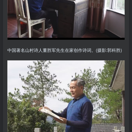
中国著名山村诗人董胜军先生在家创作诗词。(摄影:郭科胜)