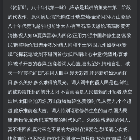
《贺新郎。八十年代第一咏》,应该是我讲的董先生第二阶段
的代表作。原词摘后:霞托鲜红日/晓空灿/金光闪闪/万山凝碧/
八十年代竞飞越/推想前途大吉/有宝石/皇天恩给/着瑞图黄河
清蚀/况人知华夏风雷毕/为四化/正用力/强中国养修生息/富黎
民/调整物价/日聚余积/外结人间和平士/内固九州如壁/欲赞
叹/飞挥花笔/此刻不堪回首/放低声/唱出心中意/凭望处/喜难
抑/改革开放的春风,荡漾着词人心旌,喜出望外,情难言壮。破
天一句”霞托红日”,在词人眼中,漫天彩霞,托起新鲜如沐的红
日,多么美好,多么难得的晨光。词人词中的霞人民是也,鲜红
的被彩霞托起的初升太阳,不言而喻是人民信赖的开拓者,晓空
灿烂,太阳金光闪烁,万山凝铸如碧也,赞颂时代,从竞力,个个超
越,他乐推前途大吉。词人特别讴歌修养生息的当时,国为民
酬,调物价,聚余积,重贤能的时代风尚。久经困惑磨励的词人,
真不堪回首,真对來之不易的大好时存深爱之虑!虽满心欢畅,
快意难抑,仍不敢高声怕生不测,这一切只能”放低声”自唱,完满