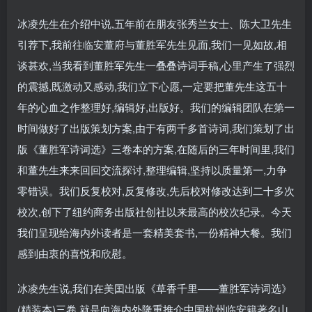
冰凌先生在介绍中说,五年前在朋友张秀兰女士、陈大卫先生
引荐下,我前往临安董府与董胜军先生见面,我们一见如故,相
谈甚欢,当我看到董胜军先生一叠叠诗词手稿,心里产生了强烈
的震撼,既激动又感动,我们立下心愿,一定要把董先生这五十
年的心血之作整理好,编辑好,出版好。我们的编辑团队在第一
时间做好了出版策划方案,由于有两千多首诗词,我们策划了出
版《董胜军诗词选》三卷本的方案,在随后的三年时间里,我们
和董先生来来回回交流探讨,整理编辑,坚持以质量第一,力争
零错误。我们反复校对,反复修改,先后校对修改达到二十多次
校次,创下了纽约商务出版社创社以来最高的校次纪录。今天
我们呈现给海内外读者是一套精美套书,一份精神大餐。我们
感到由衷的喜悦和欣慰。
冰凌先生说,我们在美囯出版《草香千里——董胜军诗词选》
(精装本)三卷,就是向海内外隆重推介中国杭州临安籍著名山