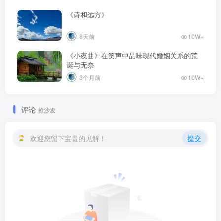
《诗和远方》
8天前
10W+
《小夜曲》在笑声中品味现代婚姻关系的荒
诞与无奈
3个月前
10W+
评论
抢沙发
欢迎您留下宝贵的见解！
提交