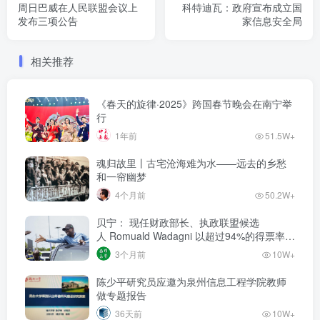
周日巴威在人民联盟会议上
科特迪瓦：政府宣布成立国
发布三项公告
家信息安全局
相关推荐
《春天的旋律·2025》跨国春节晚会在南宁举
行
1年前
51.5W+
魂归故里丨古宅沧海难为水——远去的乡愁
和一帘幽梦
4个月前
50.2W+
贝宁： 现任财政部长、执政联盟候选
人‌ Romuald Wadagni 以超过94%的得票率当
选新任总统‌
3个月前
10W+
陈少平研究员应邀为泉州信息工程学院教师
做专题报告
36天前
10W+